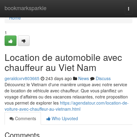
Home
bookmarksparkle
Togg
navi
Home
1
Location de automobile avec
chauffeur au Viet Nam
geraldcxrv803665
243 days ago
News
Discuss
Découvrez le Vietnam d'une manière unique avec notre service
de location de véhicule avec chauffeur. Que vous planifiez un
voyage d'affaires ou des vacances relaxantes, notre proposition
vous permet de explorer les
https://agendatour.com/location-de-
voiture-avec-chauffeur-au-vietnam.html
Comments
Who Upvoted
Comments