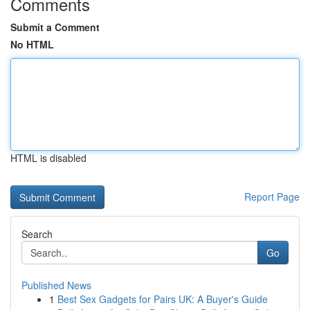
Comments
Submit a Comment
No HTML
HTML is disabled
Report Page
Search
Go
Published News
1
Best Sex Gadgets for Pairs UK: A Buyer's Guide