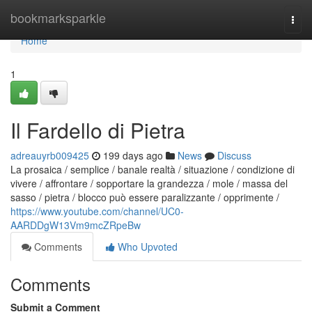
Home
bookmarksparkle
Togg
navi
Home
1
Il Fardello di Pietra
adreauyrb009425
199 days ago
News
Discuss
La prosaica / semplice / banale realtà / situazione / condizione di
vivere / affrontare / sopportare la grandezza / mole / massa del
sasso / pietra / blocco può essere paralizzante / opprimente /
https://www.youtube.com/channel/UC0-
AARDDgW13Vm9mcZRpeBw
Comments
Who Upvoted
Comments
Submit a Comment