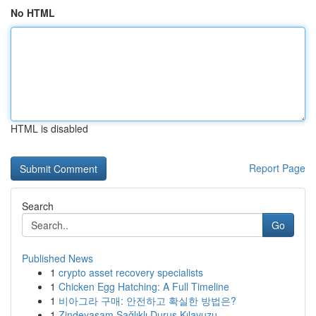
No HTML
HTML is disabled
Report Page
Search
Go
Published News
1
crypto asset recovery specialists
1
Chicken Egg Hatching: A Full Timeline
1
비아그라 구매: 안전하고 확실한 방법은?
1
Zindeyasam Sağlıklı Duruş Kılavuzu