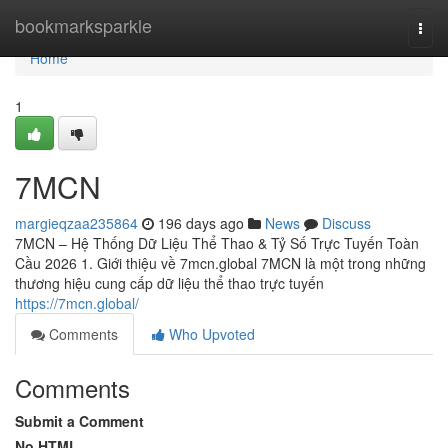
Home
bookmarksparkle
Togg
navi
Home
1
7MCN
margieqzaa235864
196 days ago
News
Discuss
7MCN – Hệ Thống Dữ Liệu Thể Thao & Tỷ Số Trực Tuyến Toàn
Cầu 2026 1. Giới thiệu về 7mcn.global 7MCN là một trong những
thương hiệu cung cấp dữ liệu thể thao trực tuyến
https://7mcn.global/
Comments
Who Upvoted
Comments
Submit a Comment
No HTML