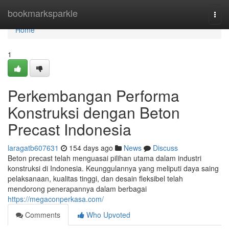
Home
bookmarksparkle
Togg
navi
Home
1
Perkembangan Performa
Konstruksi dengan Beton
Precast Indonesia
laragatb607631
154 days ago
News
Discuss
Beton precast telah menguasai pilihan utama dalam industri
konstruksi di Indonesia. Keunggulannya yang meliputi daya saing
pelaksanaan, kualitas tinggi, dan desain fleksibel telah
mendorong penerapannya dalam berbagai
https://megaconperkasa.com/
Comments
Who Upvoted