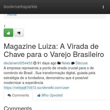
Home
bookmarksparkle
Togg
navi
Home
1
Magazine Luiza: A Virada de
Chave para o Varejo Brasileiro
declanwrof254453
91 days ago
News
Discuss
A empresa representa a ponto de virada crucial para o de
comércio do Brasil . Sua transformação digital, guiada pela
estratégia de a fundadora, demonstrou que é possível
modernizar a experiência
https://neilxjsj870972.sunderwiki.com/user
Comments
Who Upvoted
Comments