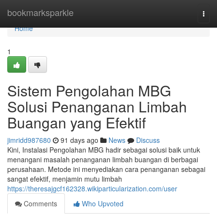
Home
bookmarksparkle
Togg
navi
Home
1
Sistem Pengolahan MBG
Solusi Penanganan Limbah
Buangan yang Efektif
jimridd987680
91 days ago
News
Discuss
Kini, Instalasi Pengolahan MBG hadir sebagai solusi baik untuk
menangani masalah penanganan limbah buangan di berbagai
perusahaan. Metode ini menyediakan cara penanganan sebagai
sangat efektif, menjamin mutu limbah
https://theresajgcf162328.wikiparticularization.com/user
Comments
Who Upvoted