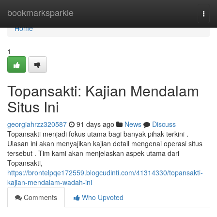
Home
bookmarksparkle
Togg
navi
Home
1
Topansakti: Kajian Mendalam
Situs Ini
georgiahrzz320587
91 days ago
News
Discuss
Topansakti menjadi fokus utama bagi banyak pihak terkini .
Ulasan ini akan menyajikan kajian detail mengenai operasi situs
tersebut . Tim kami akan menjelaskan aspek utama dari
Topansakti,
https://brontelpqe172559.blogcudinti.com/41314330/topansakti-
kajian-mendalam-wadah-ini
Comments
Who Upvoted