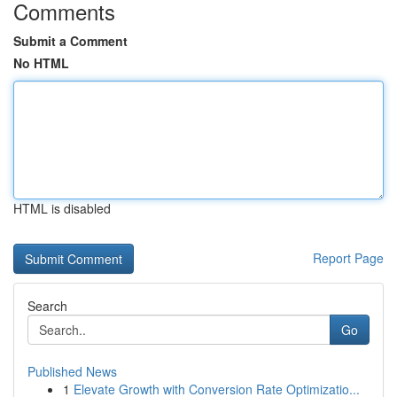
Comments
Submit a Comment
No HTML
HTML is disabled
Report Page
Search
Go
Published News
1
Elevate Growth with Conversion Rate Optimizatio...