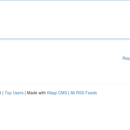
Rep
d
|
Top Users
| Made with
Kliqqi CMS
|
All RSS Feeds