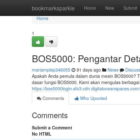
Home
bookmarksparkle
Home
New
Submit
Home
1
BOS5000: Pengantar Deta
mariampiep346055
91 days ago
News
Discus
Apakah Anda pemula dalam dunia mesin BOS5000? Ten
dasar fungsi BOS5000. Kami akan mengulas berbagai 
https://bos5000login.sfo3.cdn.digitaloceanspaces.com
Comments
Who Upvoted
Comments
Submit a Comment
No HTML