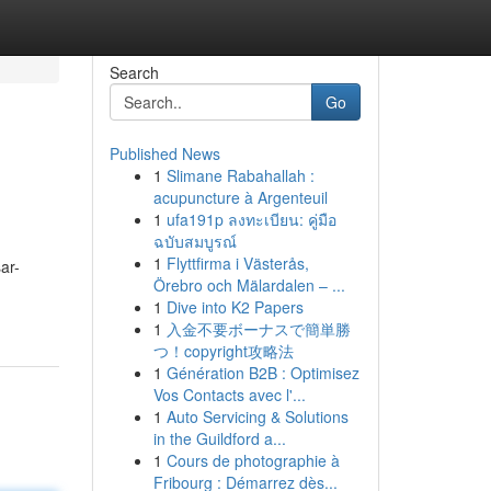
Search
Go
Published News
1
Slimane Rabahallah :
acupuncture à Argenteuil
1
ufa191p ลงทะเบียน: คู่มือ
ฉบับสมบูรณ์
1
Flyttfirma i Västerås,
ar-
Örebro och Mälardalen – ...
1
Dive into K2 Papers
1
入金不要ボーナスで簡単勝
つ！copyright攻略法
1
Génération B2B : Optimisez
Vos Contacts avec l'...
1
Auto Servicing & Solutions
in the Guildford a...
1
Cours de photographie à
Fribourg : Démarrez dès...