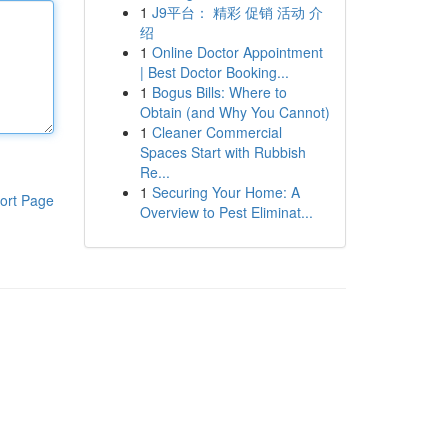
1
J9平台： 精彩 促销 活动 介
绍
1
Online Doctor Appointment
| Best Doctor Booking...
1
Bogus Bills: Where to
Obtain (and Why You Cannot)
1
Cleaner Commercial
Spaces Start with Rubbish
Re...
1
Securing Your Home: A
ort Page
Overview to Pest Eliminat...