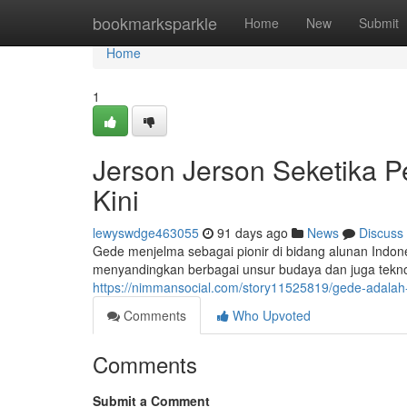
Home
bookmarksparkle
Home
New
Submit
Home
1
Jerson Jerson Seketika
Kini
lewyswdge463055
91 days ago
News
Discuss
Gede menjelma sebagai pionir di bidang alunan Indone
menyandingkan berbagai unsur budaya dan juga tekno
https://nimmansocial.com/story11525819/gede-adal
Comments
Who Upvoted
Comments
Submit a Comment