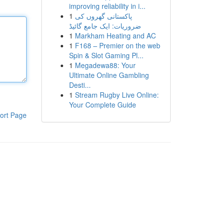
improving reliability in i...
1
پاکستانی گھروں کی
ضروریات: ایک جامع گائیڈ
1
Markham Heating and AC
1
F168 – Premier on the web
Spin & Slot Gaming Pl...
1
Megadewa88: Your
Ultimate Online Gambling
Desti...
1
Stream Rugby Live Online:
Your Complete Guide
ort Page