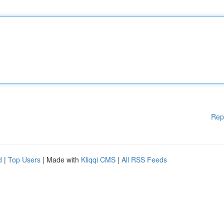
Rep
d
|
Top Users
| Made with
Kliqqi CMS
|
All RSS Feeds