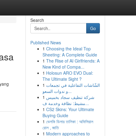
Search
Go
Published News
1
Choosing the Ideal Top
asa
Sheeting: A Complete Guide
1
The Rise of AI Girlfriends: A
New Kind of Compa...
1
Holosun ARO EVO Dual:
The Ultimate Sight ?
 yang
1
الشّاشات التفاعلية في تجمعات
و ندوات السعو...
1
شركة تنظيف سجاد بخميس
مشيط: نظافة وخدمة ف...
1
CS2 Skins: Your Ultimate
Buying Guide
1
ভেলকি ডিলার তালিকা : অফিসিয়াল
রোল , জাতি
1
Modern approaches to