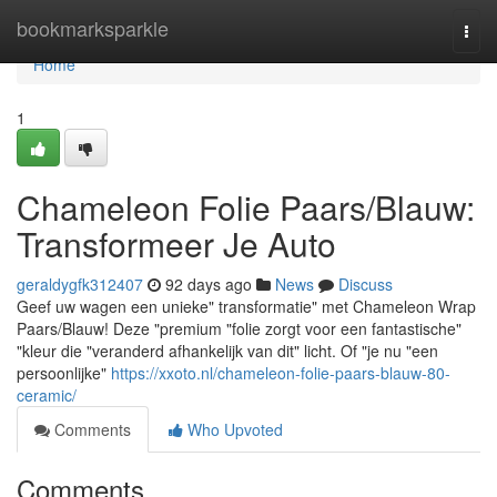
Home
bookmarksparkle
Togg
navi
Home
1
Chameleon Folie Paars/Blauw:
Transformeer Je Auto
geraldygfk312407
92 days ago
News
Discuss
Geef uw wagen een unieke" transformatie" met Chameleon Wrap
Paars/Blauw! Deze "premium "folie zorgt voor een fantastische"
"kleur die "veranderd afhankelijk van dit" licht. Of "je nu "een
persoonlijke"
https://xxoto.nl/chameleon-folie-paars-blauw-80-
ceramic/
Comments
Who Upvoted
Comments