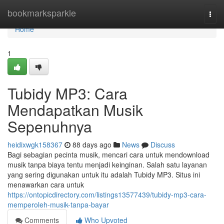
Home
bookmarksparkle
Togg
navi
Home
1
Tubidy MP3: Cara
Mendapatkan Musik
Sepenuhnya
heidixwgk158367
88 days ago
News
Discuss
Bagi sebagian pecinta musik, mencari cara untuk mendownload
musik tanpa biaya tentu menjadi keinginan. Salah satu layanan
yang sering digunakan untuk itu adalah Tubidy MP3. Situs ini
menawarkan cara untuk
https://ontopicdirectory.com/listings13577439/tubidy-mp3-cara-
memperoleh-musik-tanpa-bayar
Comments
Who Upvoted