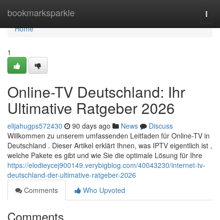
Home
bookmarksparkle
Togg
navi
Home
1
Online-TV Deutschland: Ihr
Ultimative Ratgeber 2026
elijahugps572430
90 days ago
News
Discuss
Willkommen zu unserem umfassenden Leitfaden für Online-TV in
Deutschland . Dieser Artikel erklärt Ihnen, was IPTV eigentlich ist ,
welche Pakete es gibt und wie Sie die optimale Lösung für Ihre
https://elodieycej900149.verybigblog.com/40043230/internet-tv-
deutschland-der-ultimative-ratgeber-2026
Comments
Who Upvoted
Comments