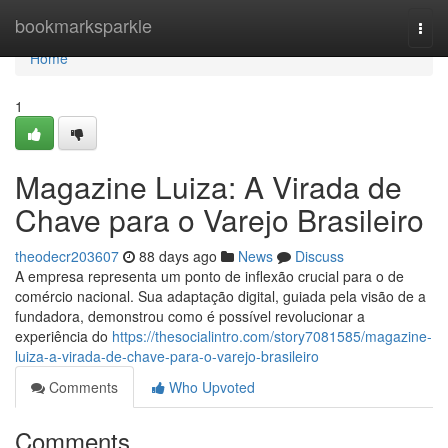
Home
bookmarksparkle
Togg
navi
Home
1
Magazine Luiza: A Virada de
Chave para o Varejo Brasileiro
theodecr203607
88 days ago
News
Discuss
A empresa representa um ponto de inflexão crucial para o de
comércio nacional. Sua adaptação digital, guiada pela visão de a
fundadora, demonstrou como é possível revolucionar a
experiência do
https://thesocialintro.com/story7081585/magazine-
luiza-a-virada-de-chave-para-o-varejo-brasileiro
Comments
Who Upvoted
Comments