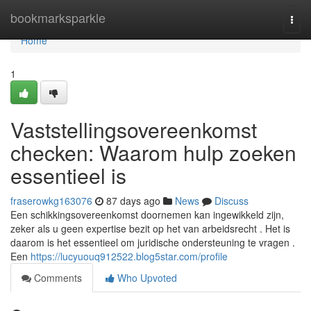
Home
bookmarksparkle
Togg
navi
Home
1
Vaststellingsovereenkomst
checken: Waarom hulp zoeken
essentieel is
fraserowkg163076
87 days ago
News
Discuss
Een schikkingsovereenkomst doornemen kan ingewikkeld zijn,
zeker als u geen expertise bezit op het van arbeidsrecht . Het is
daarom is het essentieel om juridische ondersteuning te vragen .
Een
https://lucyuouq912522.blog5star.com/profile
Comments
Who Upvoted