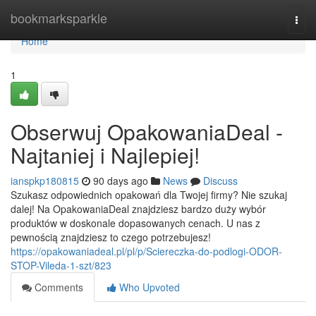
Home
bookmarksparkle
Togg
navi
Home
1
Obserwuj OpakowaniaDeal -
Najtaniej i Najlepiej!
ianspkp180815
90 days ago
News
Discuss
Szukasz odpowiednich opakowań dla Twojej firmy? Nie szukaj
dalej! Na OpakowaniaDeal znajdziesz bardzo duży wybór
produktów w doskonale dopasowanych cenach. U nas z
pewnością znajdziesz to czego potrzebujesz!
https://opakowaniadeal.pl/pl/p/Sciereczka-do-podlogi-ODOR-
STOP-Vileda-1-szt/823
Comments
Who Upvoted