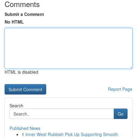
Comments
Submit a Comment
No HTML
HTML is disabled
Report Page
Search
Go
Published News
1
Inner West Rubbish Pick Up Supporting Smooth