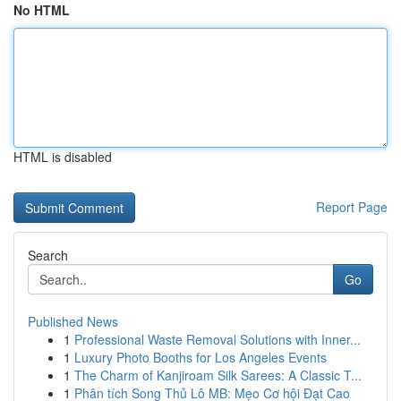
No HTML
HTML is disabled
Report Page
Search
Go
Published News
1
Professional Waste Removal Solutions with Inner...
1
Luxury Photo Booths for Los Angeles Events
1
The Charm of Kanjiroam Silk Sarees: A Classic T...
1
Phân tích Song Thủ Lô MB: Mẹo Cơ hội Đạt Cao