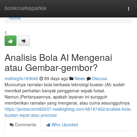
Home
bookmarksparkle
Togg
navi
Home
1
Analisis Bola AI Mengenai
atau Gembar-gembor?
mathejyfu163646
89 days ago
News
Discuss
Munculnya ramalan bola berbasis teknologi buatan (AI) sudah
memikat perhatian banyak penggemar sepak futsal.
Namun,|Pertanyaannya, apakah layanan ini sungguh
memberikan ramalan yang mengenai, atau cuma sesungguhnya
https://janicecxtv082637.newbigblog.com/48147462/analisis-bola-
buatan-tepat-atau-promosi
Comments
Who Upvoted