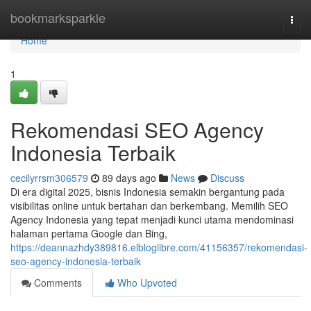
Home
bookmarksparkle
Togg
navi
Home
1
Rekomendasi SEO Agency
Indonesia Terbaik
cecilyrrsm306579
89 days ago
News
Discuss
Di era digital 2025, bisnis Indonesia semakin bergantung pada
visibilitas online untuk bertahan dan berkembang. Memilih SEO
Agency Indonesia yang tepat menjadi kunci utama mendominasi
halaman pertama Google dan Bing,
https://deannazhdy389816.elbloglibre.com/41156357/rekomendasi-
seo-agency-indonesia-terbaik
Comments
Who Upvoted