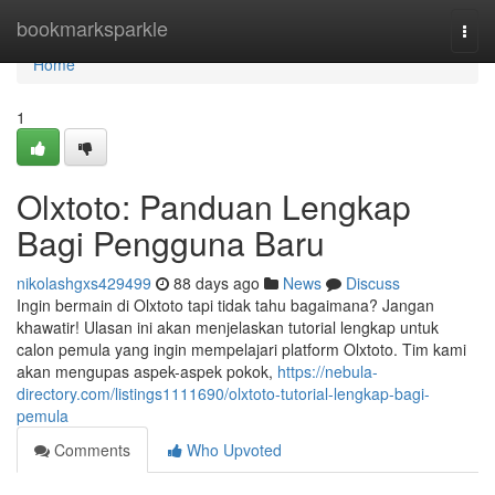
Home
bookmarksparkle
Togg
navi
Home
1
Olxtoto: Panduan Lengkap
Bagi Pengguna Baru
nikolashgxs429499
88 days ago
News
Discuss
Ingin bermain di Olxtoto tapi tidak tahu bagaimana? Jangan
khawatir! Ulasan ini akan menjelaskan tutorial lengkap untuk
calon pemula yang ingin mempelajari platform Olxtoto. Tim kami
akan mengupas aspek-aspek pokok,
https://nebula-
directory.com/listings1111690/olxtoto-tutorial-lengkap-bagi-
pemula
Comments
Who Upvoted