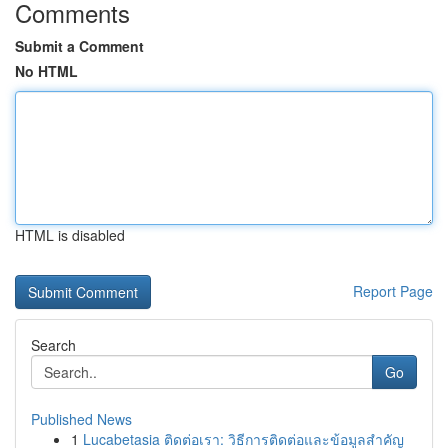
Comments
Submit a Comment
No HTML
HTML is disabled
Report Page
Search
Go
Published News
1
Lucabetasia ติดต่อเรา: วิธีการติดต่อและข้อมูลสำคัญ