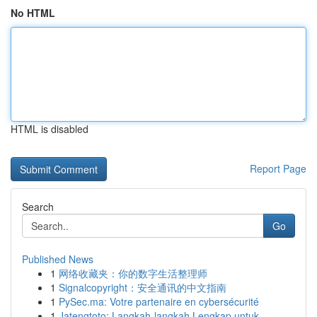
No HTML
HTML is disabled
Report Page
Search
Go
Published News
1
网络收藏夹：你的数字生活整理师
1
Signalcopyright：安全通讯的中文指南
1
PySec.ma: Votre partenaire en cybersécurité
1
Jatengtoto: Langkah-langkah Lengkap untuk