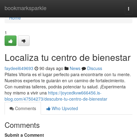
Home
bookmarksparkle
Togg
navi
Home
1
Localiza tu centro de bienestar
faydeel649693
90 days ago
News
Discuss
Pilates Vitoria es el lugar perfecto para encontrarte con tu mente.
Nuestros expertos te guiarán en un camino de fortalecimiento.
Con nuestras talleres, podrás potenciar tu salud. ¡Experimenta
hoy mismo a vivir una
https://joycedkvw666456.is-
blog.com/47504273/descubre-tu-centro-de-bienestar
Comments
Who Upvoted
Comments
Submit a Comment