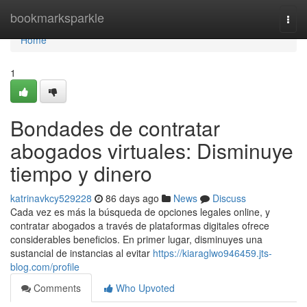
Home
bookmarksparkle
Togg
navi
Home
1
Bondades de contratar
abogados virtuales: Disminuye
tiempo y dinero
katrinavkcy529228
86 days ago
News
Discuss
Cada vez es más la búsqueda de opciones legales online, y
contratar abogados a través de plataformas digitales ofrece
considerables beneficios. En primer lugar, disminuyes una
sustancial de instancias al evitar
https://kiaraglwo946459.jts-
blog.com/profile
Comments
Who Upvoted