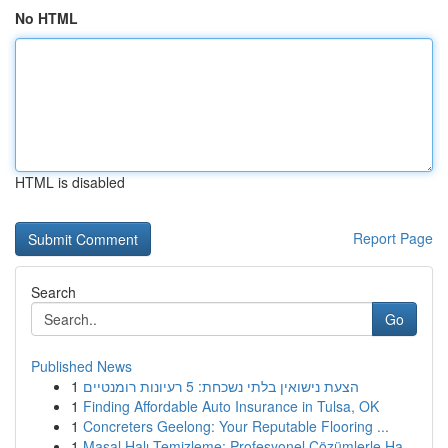
No HTML
HTML is disabled
Report Page
Search
Go
Published News
1
הצעת נישואין בלתי נשכחת: 5 רעיונות רומנטיים
1
Finding Affordable Auto Insurance in Tulsa, OK
1
Concreters Geelong: Your Reputable Flooring ...
1
Masal Halı Temizleme: Profesyonel Çözümlerle Ha...