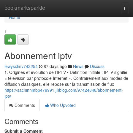
Home
bookmarksparkle
Togg
navi
Home
1
Abonnement iptv
lewysxlmv742254
87 days ago
News
Discuss
1. Origines et évolution de l’IPTV • Définition initiale : IPTV signifie
« télévision par protocole Internet ». Contrairement aux modes de
diffusion classiques, elle repose sur la transmission de flux
https://sachinnmbp476991.jiliblog.com/97424848/abonnement-
iptv
Comments
Who Upvoted
Comments
Submit a Comment