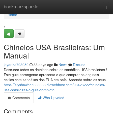
Home
bookmarksparkle
Togg
navi
Home
1
Chinelos USA Brasileiras: Um
Manual
jayartka798050
88 days ago
News
Discuss
Descubra todos os detalhes sobre os sandálias USA brasileiras !
Este guia abrangente apresenta o que comprar os originais
estilos com sandálias dos EUA em país. Aprenda sobre os seus
https://alyshawbhn663366.diowebhost.com/96426222/chinelos-
usa-brasileiras-o-guia-completo
Comments
Who Upvoted
Comments