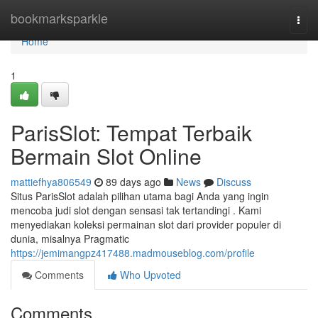
Home
bookmarksparkle
Togg
navi
Home
1
ParisSlot: Tempat Terbaik
Bermain Slot Online
mattiefhya806549
89 days ago
News
Discuss
Situs ParisSlot adalah pilihan utama bagi Anda yang ingin
mencoba judi slot dengan sensasi tak tertandingi . Kami
menyediakan koleksi permainan slot dari provider populer di
dunia, misalnya Pragmatic
https://jemimangpz417488.madmouseblog.com/profile
Comments
Who Upvoted
Comments