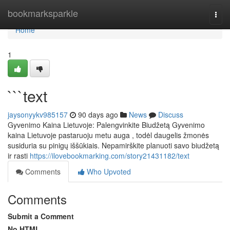
Home
bookmarksparkle
Togg
navi
Home
1
```text
jaysonyykv985157
90 days ago
News
Discuss
Gyvenimo Kaina Lietuvoje: Palengvinkite Biudžetą Gyvenimo
kaina Lietuvoje pastaruoju metu auga , todėl daugelis žmonės
susiduria su pinigų iššūkiais. Nepamirškite planuoti savo biudžetą
ir rasti
https://ilovebookmarking.com/story21431182/text
Comments
Who Upvoted
Comments
Submit a Comment
No HTML