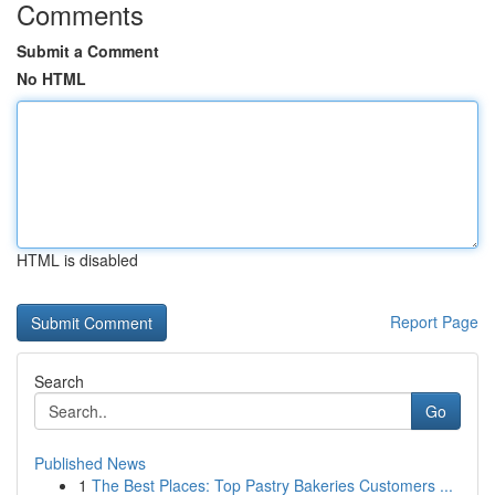
Comments
Submit a Comment
No HTML
HTML is disabled
Report Page
Search
Go
Published News
1
The Best Places: Top Pastry Bakeries Customers ...