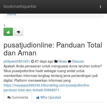
Home
bookmarksparkle
Togg
navi
Home
1
pusatjudionline: Panduan Total
dan Aman
philipwoth831651
87 days ago
News
Discuss
Apakah Anda penasaran untuk menguasai dunia taruhan online?
Situs pusatjudionline hadir sebagai ruang andal untuk
memberikan informasi lengkap tentang jenis pertandingan judi
digital. Platform menawarkan informasi yang
https://mayapjop999336.tribunablog.com/pusatjudionline-
panduan-total-dan-terbaik-55868971
Comments
Who Upvoted