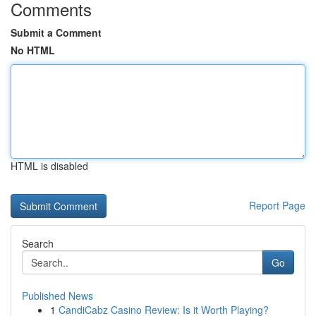
Comments
Submit a Comment
No HTML
HTML is disabled
Report Page
Search
Go
Published News
1
CandiCabz Casino Review: Is it Worth Playing?