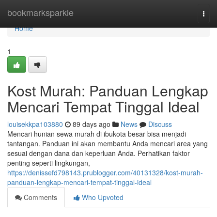
Home
bookmarksparkle
Togg
navi
Home
1
Kost Murah: Panduan Lengkap
Mencari Tempat Tinggal Ideal
louisekkpa103880
89 days ago
News
Discuss
Mencari hunian sewa murah di ibukota besar bisa menjadi
tantangan. Panduan ini akan membantu Anda mencari area yang
sesuai dengan dana dan keperluan Anda. Perhatikan faktor
penting seperti lingkungan,
https://denissefd798143.prublogger.com/40131328/kost-murah-
panduan-lengkap-mencari-tempat-tinggal-ideal
Comments
Who Upvoted