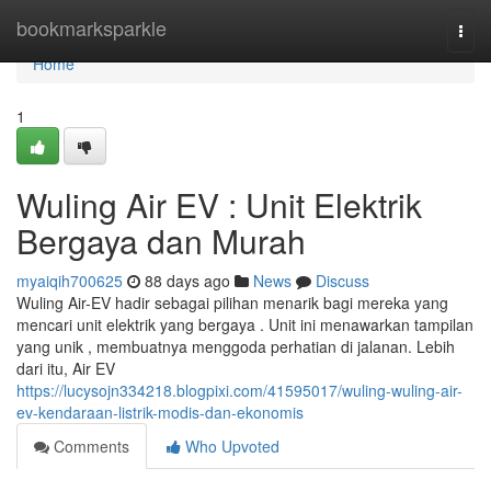
Home
bookmarksparkle
Togg
navi
Home
1
Wuling Air EV : Unit Elektrik
Bergaya dan Murah
myaiqih700625
88 days ago
News
Discuss
Wuling Air-EV hadir sebagai pilihan menarik bagi mereka yang
mencari unit elektrik yang bergaya . Unit ini menawarkan tampilan
yang unik , membuatnya menggoda perhatian di jalanan. Lebih
dari itu, Air EV
https://lucysojn334218.blogpixi.com/41595017/wuling-wuling-air-
ev-kendaraan-listrik-modis-dan-ekonomis
Comments
Who Upvoted