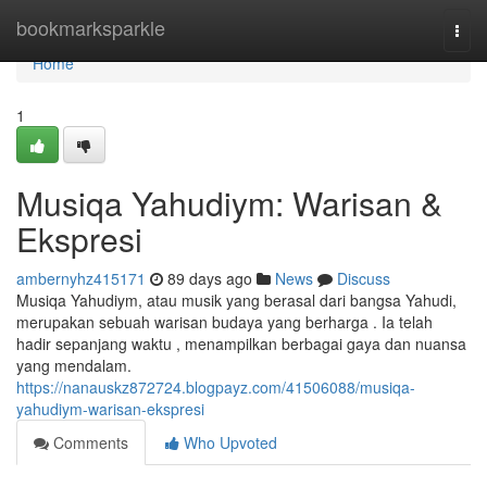
Home
bookmarksparkle
Togg
navi
Home
1
Musiqa Yahudiym: Warisan &
Ekspresi
ambernyhz415171
89 days ago
News
Discuss
Musiqa Yahudiym, atau musik yang berasal dari bangsa Yahudi,
merupakan sebuah warisan budaya yang berharga . Ia telah
hadir sepanjang waktu , menampilkan berbagai gaya dan nuansa
yang mendalam.
https://nanauskz872724.blogpayz.com/41506088/musiqa-
yahudiym-warisan-ekspresi
Comments
Who Upvoted