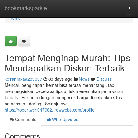
Home
bookmarksparkle
Togg
navi
Home
1
Tempat Menginap Murah: Tips
Mendapatkan Diskon Terbaik
keiranmxaa289637
88 days ago
News
Discuss
Mencari penginapan hemat bisa terasa menantang , tapi
memungkinkan beberapa tips untuk menemukan penawaran
terbaik . Pertama dengan mengecek harga di sejumlah situs
pemesanan daring . Selanjutnya ,
https://robertwcrl047982.frewwebs.com/profile
Comments
Who Upvoted
Comments