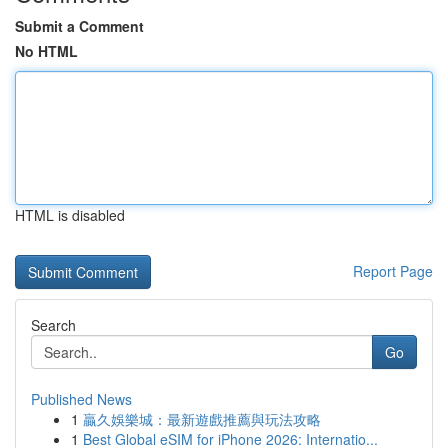
Submit a Comment
No HTML
HTML is disabled
Report Page
Search
Go
Published News
1
贏久娛樂城：最新遊戲推薦與玩法攻略
1
Best Global eSIM for iPhone 2026: Internatio...