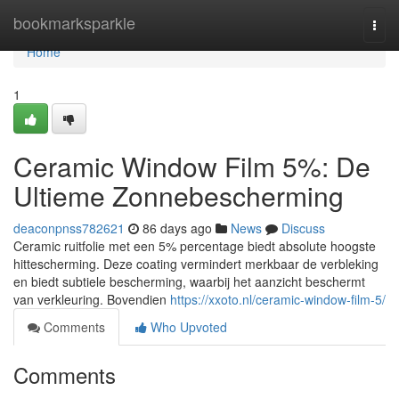
Home
bookmarksparkle
Togg
navi
Home
1
Ceramic Window Film 5%: De
Ultieme Zonnebescherming
deaconpnss782621
86 days ago
News
Discuss
Ceramic ruitfolie met een 5% percentage biedt absolute hoogste
hittescherming. Deze coating vermindert merkbaar de verbleking
en biedt subtiele bescherming, waarbij het aanzicht beschermt
van verkleuring. Bovendien
https://xxoto.nl/ceramic-window-film-5/
Comments
Who Upvoted
Comments