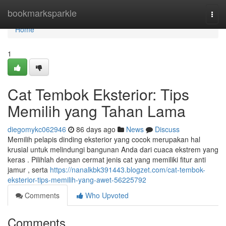
Home
bookmarksparkle
Togg
navi
Home
1
Cat Tembok Eksterior: Tips
Memilih yang Tahan Lama
diegomykc062946
86 days ago
News
Discuss
Memilih pelapis dinding eksterior yang cocok merupakan hal
krusial untuk melindungi bangunan Anda dari cuaca ekstrem yang
keras . Pilihlah dengan cermat jenis cat yang memiliki fitur anti
jamur , serta
https://nanalkbk391443.blogzet.com/cat-tembok-
eksterior-tips-memilih-yang-awet-56225792
Comments
Who Upvoted
Comments