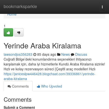
Home
bookmarksparkle
Togg
navi
Home
1
Yerinde Araba Kiralama
lawsondjos356283
85 days ago
News
Discuss
Coğrafi Bölge’deki konumlandırma seçenekleri ihtiyacınızı
karşılamak için, daha iyi hizmetlerle Kundü Araba Kiralama sizinle!
Hızlı ve kolay rezervasyon süreci {Çeşitli araç modelleri Hızlı
https://janiceslpw446428.blogchaat.com/39336861/yerinde-
araba-kiralama
Comments
Who Upvoted
Comments
Submit a Comment