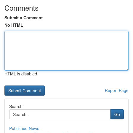
Comments
Submit a Comment
No HTML
HTML is disabled
Report Page
Search
Go
Published News