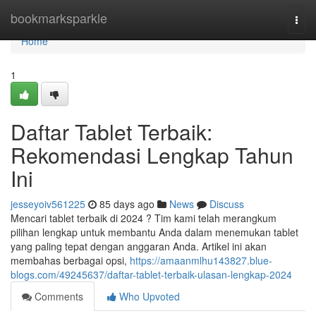
Home
bookmarksparkle
Togg
navi
Home
1
Daftar Tablet Terbaik:
Rekomendasi Lengkap Tahun
Ini
jesseyoiv561225
85 days ago
News
Discuss
Mencari tablet terbaik di 2024 ? Tim kami telah merangkum
pilihan lengkap untuk membantu Anda dalam menemukan tablet
yang paling tepat dengan anggaran Anda. Artikel ini akan
membahas berbagai opsi,
https://amaanmlhu143827.blue-
blogs.com/49245637/daftar-tablet-terbaik-ulasan-lengkap-2024
Comments
Who Upvoted