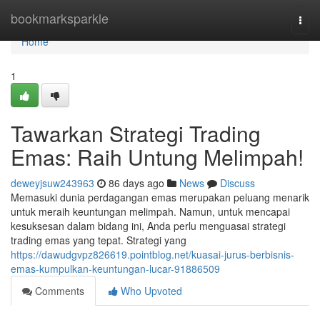
Home
bookmarksparkle
Togg
navi
Home
1
Tawarkan Strategi Trading
Emas: Raih Untung Melimpah!
deweyjsuw243963
86 days ago
News
Discuss
Memasuki dunia perdagangan emas merupakan peluang menarik
untuk meraih keuntungan melimpah. Namun, untuk mencapai
kesuksesan dalam bidang ini, Anda perlu menguasai strategi
trading emas yang tepat. Strategi yang
https://dawudgvpz826619.pointblog.net/kuasai-jurus-berbisnis-
emas-kumpulkan-keuntungan-lucar-91886509
Comments
Who Upvoted