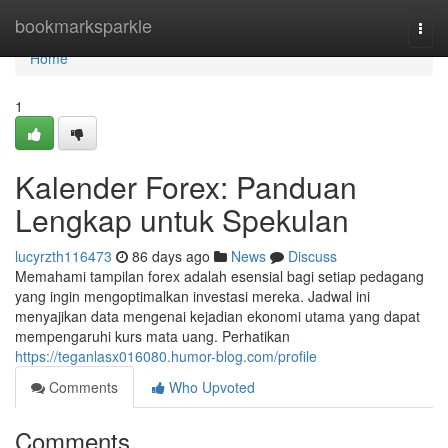
Home
bookmarksparkle
Togg
navi
Home
1
Kalender Forex: Panduan
Lengkap untuk Spekulan
lucyrzth116473
86 days ago
News
Discuss
Memahami tampilan forex adalah esensial bagi setiap pedagang
yang ingin mengoptimalkan investasi mereka. Jadwal ini
menyajikan data mengenai kejadian ekonomi utama yang dapat
mempengaruhi kurs mata uang. Perhatikan
https://teganlasx016080.humor-blog.com/profile
Comments
Who Upvoted
Comments