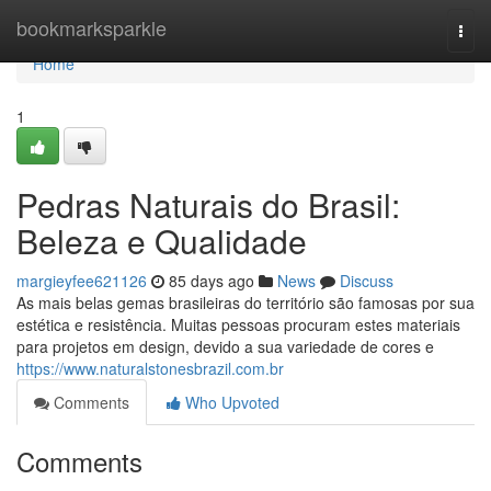
Home
bookmarksparkle
Togg
navi
Home
1
Pedras Naturais do Brasil:
Beleza e Qualidade
margieyfee621126
85 days ago
News
Discuss
As mais belas gemas brasileiras do território são famosas por sua
estética e resistência. Muitas pessoas procuram estes materiais
para projetos em design, devido a sua variedade de cores e
https://www.naturalstonesbrazil.com.br
Comments
Who Upvoted
Comments