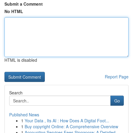
Submit a Comment
No HTML
HTML is disabled
Report Page
Search
Go
Published News
1
Your Data , Its AI : How Does A Digital Foot...
1
Buy copyright Online: A Comprehensive Overview
1
Accounting Services Fees Singapore: A Detailed ...