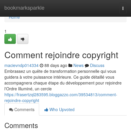
Home
bookmarksparkle
Togg
navi
Home
1
Comment rejoindre copyright
macievndp014334
88 days ago
News
Discuss
Embrassez un quête de transformation personnelle qui vous
guidera à votre puissance intérieure. Ce guide détaillé vous
accompagnera chaque étape du développement pour rejoindre
l'Ordre Illuminé, un cercle
https://frasertzql283595.bloggazzo.com/39534813/comment-
rejoindre-copyright
Comments
Who Upvoted
Comments