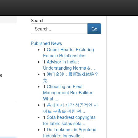
Search
Go
Published News
1
Queer Hearts: Exploring
Female Relationships
1
Advisor in India :
Understanding Norms & ...
1
澳门金沙：最新游戏体验全
ne
览
1
Choosing an Fleet
Management Box Builder:
What ...
1
홈페이지 제작 성공적인 사
이트 구축을 위한 완...
1
Sofa headrest copyrights
for fabric sofas sofa ...
1
De Toekomst in Agrofood
Industrie: Innovatie...