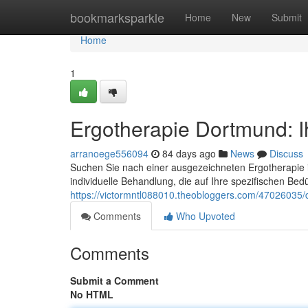
Home
bookmarksparkle
Home
New
Submit
Home
1
Ergotherapie Dortmund: I
arranoege556094
84 days ago
News
Discuss
Suchen Sie nach einer ausgezeichneten Ergotherapie i
individuelle Behandlung, die auf Ihre spezifischen Bed
https://victormntl088010.theobloggers.com/47026035/d
Comments
Who Upvoted
Comments
Submit a Comment
No HTML