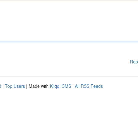
Rep
d
|
Top Users
| Made with
Kliqqi CMS
|
All RSS Feeds