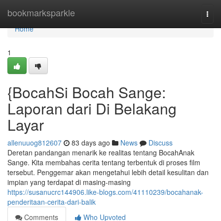
Home
bookmarksparkle
Togg
navi
Home
1
{BocahSi Bocah Sange:
Laporan dari Di Belakang
Layar
allenuuog812607
83 days ago
News
Discuss
Deretan pandangan menarik ke realitas tentang BocahAnak
Sange. Kita membahas cerita tentang terbentuk di proses film
tersebut. Penggemar akan mengetahui lebih detail kesulitan dan
impian yang terdapat di masing-masing
https://susanucrc144906.like-blogs.com/41110239/bocahanak-
penderitaan-cerita-dari-balik
Comments
Who Upvoted