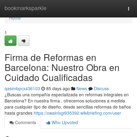
Home
bookmarksparkle
Togg
navi
Home
1
Firma de Reformas en
Barcelona: Nuestro Obra en
Cuidado Cualificadas
qasimbpcx436103
85 days ago
News
Discuss
¿Buscas una compañía especializada en reformas integrales en
Barcelona? En nuestra firma , ofrecemos soluciones a medida
para cualquier tipo de diseño, desde sencillas reformas de baños
hasta grandes
https://owainlxgi935392.wikibriefing.com/user
Comments
Who Upvoted