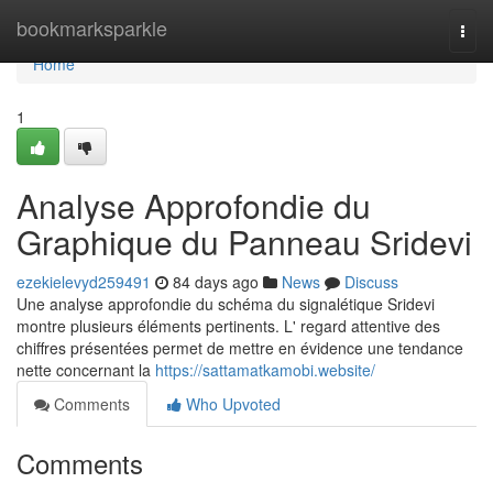
Home
bookmarksparkle
Togg
navi
Home
1
Analyse Approfondie du
Graphique du Panneau Sridevi
ezekielevyd259491
84 days ago
News
Discuss
Une analyse approfondie du schéma du signalétique Sridevi
montre plusieurs éléments pertinents. L' regard attentive des
chiffres présentées permet de mettre en évidence une tendance
nette concernant la
https://sattamatkamobi.website/
Comments
Who Upvoted
Comments