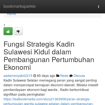
Home
bookmarksparkle
Togg
navi
Home
1
Fungsi Strategis Kadin
Sulawesi Kidul dalam
Pembangunan Pertumbuhan
Ekonomi
aadameoyq642215
85 days ago
News
Discuss
Kadin Sulawesi Selatan memegang peran yang sangat penting
dalam mempercepat kemajuan ekonomi daerah. Melalui inisiatif
pemberdayaan ekonomi bagi wanita , Kadin berkontribusi
signifikan pada peningkatan
https://tealbookmarks.com/story21363958/peran-strategis-
perkumpulan-wanita-sulawesi-selatan-dalam-pembangunan-