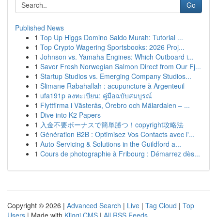
Go
Published News
1
Top Up Higgs Domino Saldo Murah: Tutorial ...
1
Top Crypto Wagering Sportsbooks: 2026 Proj...
1
Johnson vs. Yamaha Engines: Which Outboard i...
1
Savor Fresh Norwegian Salmon Direct from Our Fj...
1
Startup Studios vs. Emerging Company Studios...
1
Slimane Rabahallah : acupuncture à Argenteuil
1
ufa191p ลงทะเบียน: คู่มือฉบับสมบูรณ์
1
Flyttfirma i Västerås, Örebro och Mälardalen – ...
1
Dive into K2 Papers
1
入金不要ボーナスで簡単勝つ！copyright攻略法
1
Génération B2B : Optimisez Vos Contacts avec l'...
1
Auto Servicing & Solutions in the Guildford a...
1
Cours de photographie à Fribourg : Démarrez dès...
Copyright © 2026 |
Advanced Search
|
Live
|
Tag Cloud
|
Top
Users
| Made with
Kliqqi CMS
|
All RSS Feeds