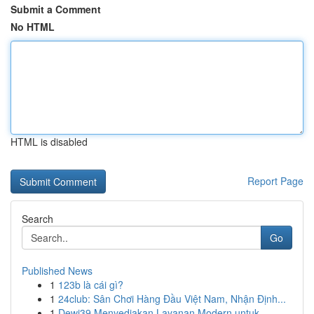
Submit a Comment
No HTML
HTML is disabled
Report Page
Search
Go
Published News
1
123b là cái gì?
1
24club: Sân Chơi Hàng Đầu Việt Nam, Nhận Định...
1
Dewi39 Menyediakan Layanan Modern untuk