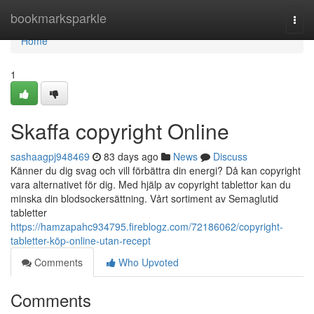
Home
bookmarksparkle
Togg
navi
Home
1
Skaffa copyright Online
sashaagpj948469
83 days ago
News
Discuss
Känner du dig svag och vill förbättra din energi? Då kan copyright
vara alternativet för dig. Med hjälp av copyright tablettor kan du
minska din blodsockersättning. Vårt sortiment av Semaglutid
tabletter
https://hamzapahc934795.fireblogz.com/72186062/copyright-
tabletter-köp-online-utan-recept
Comments
Who Upvoted
Comments