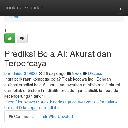
Home
bookmarksparkle
Togg
navi
Home
1
Prediksi Bola AI: Akurat dan
Terpercaya
brendaiddr359922
86 days ago
News
Discuss
Ingin perkiraan kompetisi bola? Tidak kecewa lagi! Dengan
aplikasi prediksi bola AI, kami menawarkan analisis relatif akurat
dan reliable. Sistem tim dilatih terus dengan statistik lampau dan
kecenderungan terkini.
https://denisqazq153687.blogdosaga.com/41289813/ramalan-
bola-artifisial-tepat-dan-reliable
Comments
Who Upvoted