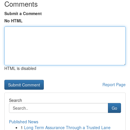
Comments
Submit a Comment
No HTML
HTML is disabled
Report Page
Search
Go
Published News
1
Long Term Assurance Through a Trusted Lane