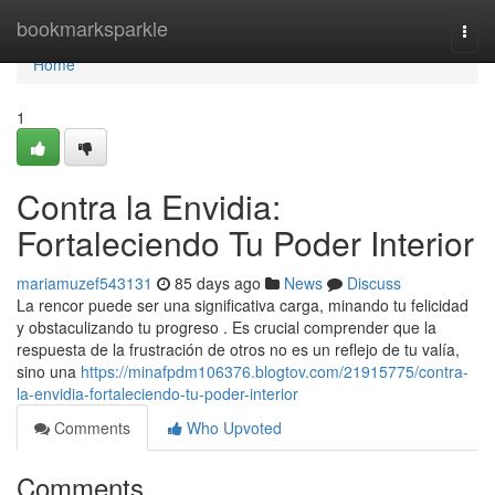
Home
bookmarksparkle
Togg
navi
Home
1
Contra la Envidia:
Fortaleciendo Tu Poder Interior
mariamuzef543131
85 days ago
News
Discuss
La rencor puede ser una significativa carga, minando tu felicidad
y obstaculizando tu progreso . Es crucial comprender que la
respuesta de la frustración de otros no es un reflejo de tu valía,
sino una
https://minafpdm106376.blogtov.com/21915775/contra-
la-envidia-fortaleciendo-tu-poder-interior
Comments
Who Upvoted
Comments